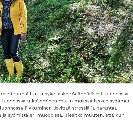
mieli rauhoittuu ja syke laskee.Säännöllisesti luonnossa
että luonnossa ulkoileminen muun muassa laskee sydämen
 luonnossa liikkuminen lievittää stressiä ja parantaa
a ja syömistä eri muodoissa. Tiesitkö muuten, että kun