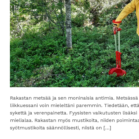
Rakastan metsää ja sen moninaisia antimia. Metsässä 
liikkuessani voin mieleltäni paremmin. Tiedetään, 
sykettä ja verenpainetta. Fyysisten vaikutusten lisäksi
mielialaa. Rakastan myös mustikoita, niiden poiminta
syötmustikoita säännöllisesti, niistä on […]