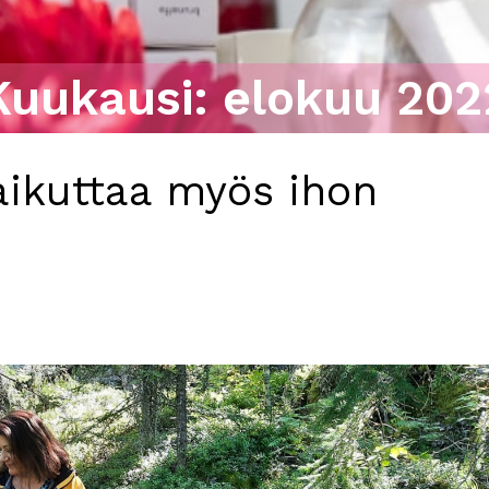
Kuukausi:
elokuu 202
ikuttaa myös ihon