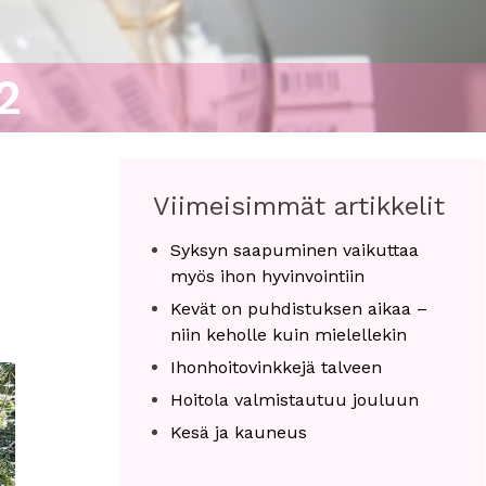
2
Viimeisimmät artikkelit
Syksyn saapuminen vaikuttaa
myös ihon hyvinvointiin
Kevät on puhdistuksen aikaa –
niin keholle kuin mielellekin
Ihonhoitovinkkejä talveen
Hoitola valmistautuu jouluun
Kesä ja kauneus